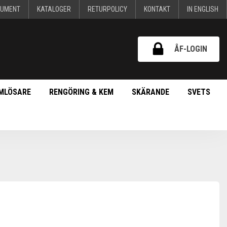
KUMENT
KATALOGER
RETURPOLICY
KONTAKT
IN ENGLISH
ÅF-LOGIN
MLÖSARE
RENGÖRING & KEM
SKÄRANDE
SVETS