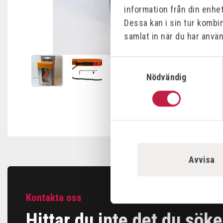
information från din enhe
Dessa kan i sin tur kombi
samlat in när du har använ
Samtyckesval
Nödvändig
Avvisa
Kontakta oss
Hittar du inte det du söke