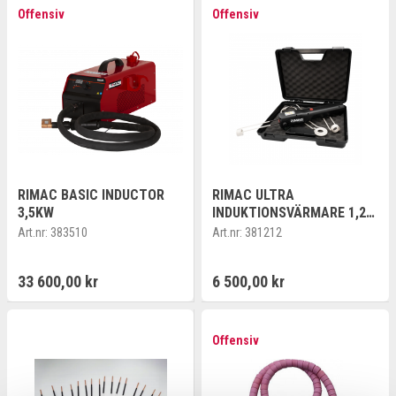
Offensiv
Offensiv
RIMAC BASIC INDUCTOR
RIMAC ULTRA
3,5KW
INDUKTIONSVÄRMARE 1,2
KW INKL 4 ST COILS (19,
Art.nr:
383510
Art.nr:
381212
26, PAD, FLEXI)LEV I VÄSKA.
33 600,00 kr
6 500,00 kr
Offensiv