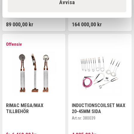
INDUKTIONSVÄRMARE DHI-
INDUKTIONSVÄRMARE MAX
Avvisa
121F
190 19KW 6M
Art.nr:
381012
Art.nr:
381900
INDUKTIONSKABEL
89 000,00 kr
164 000,00 kr
Offensiv
RIMAC MEGA/MAX
INDUCTIONSCOILSET MAX
TILLBEHÖR
20-45MM SIDA
Art.nr:
380039