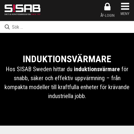
Produkten har nu lagts till i kundkorgen
Inköpslistan har nu lagts till i kundkorgen
Produkten har nu lagts till i inköpslistan
Gå till kassan
MENY
ÅF-LOGIN
INDUKTIONSVÄRMARE
Hos SISAB Sweden hittar du
induktionsvärmare
för
snabb, säker och effektiv uppvärmning – från
kompakta modeller till kraftfulla enheter för krävande
industriella jobb.