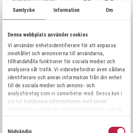
Samtycke
Information
Om
Denna webbplats använder cookies
INDUKTIONSCOILSET MAX
RIMAC IND.COIL FLEXI
Vi använder enhetsidentifierare för att anpassa
20-45MM RAKA
KERAMISK 800MM
innehållet och annonserna till användarna,
Art.nr:
380038
Art.nr:
388200
tillhandahålla funktioner för sociala medier och
analysera vår trafik. Vi vidarebefordrar även sådana
4 035,00 kr
869,00 kr
identifierare och annan information från din enhet
till de sociala medier och annons- och
Offensiv
analysföretag som vi samarbetar med. Dessa kan i
sin tur kombinera informationen med annan
information som du har tillhandahållit eller som de
har samlat in när du har använt deras tjänster.
Samtyckesval
Nödvändig