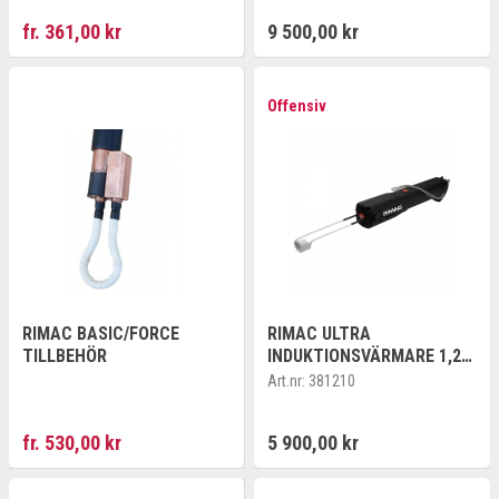
fr. 361,00 kr
9 500,00 kr
Offensiv
RIMAC BASIC/FORCE
RIMAC ULTRA
TILLBEHÖR
INDUKTIONSVÄRMARE 1,2
KW INKL 4 ST COILS (19,
Art.nr:
381210
26, PAD, FLEXI) LEV I
KARTONG
fr. 530,00 kr
5 900,00 kr