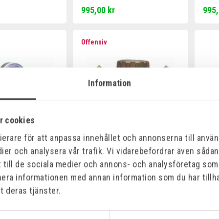
995,00 kr
995,
Offensiv
Information
r cookies
erare för att anpassa innehållet och annonserna till använd
ier och analysera vår trafik. Vi vidarebefordrar även såda
VENTIL
SIEVERT GASOL
FLÖ
MAX ARB.TRYCK
REGLERVENTIL OCH
t till de sociala medier och annons- och analysföretag so
Art.nr
ADAPTER M14X1,5 / R 3/8"V
Art.nr:
700001
nera informationen med annan information som du har tillha
t deras tjänster.
426,00 kr
154,