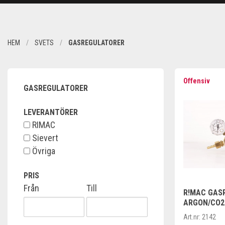
HEM
SVETS
GASREGULATORER
Offensiv
GASREGULATORER
LEVERANTÖRER
RIMAC
Sievert
Övriga
PRIS
Från
Till
R!MAC GAS
ARGON/CO2
35L/MIN
Art.nr:
2142