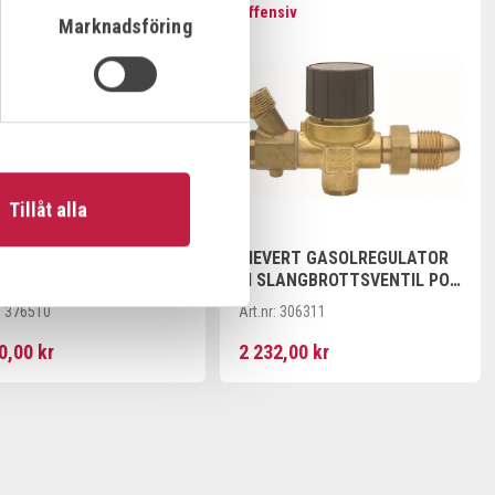
nsiv
Offensiv
Marknadsföring
Tillåt alla
ENTIL FORMIER
SIEVERT GASOLREGULATOR
DESRÖR MAX ARBFLÖDE
M SLANGBROTTSVENTIL POL
MIN
1-4 BAR 5-12KG/H
:
376510
Art.nr:
306311
0,00 kr
2 232,00 kr