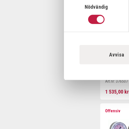
Offensiv
Nödvändig
Avvisa
REDUCERVE
FLÖDESRÖR
Art.nr:
376507
1 535,00 kr
Offensiv