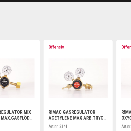
Offensiv
Offe
REGULATOR MIX
R!MAC GASREGULATOR
R!M
 MAX.GASFLÖDE
ACETYLENE MAX ARB.TRYCK
OXY
1,5 BAR
BAR
Art.nr:
2141
Art.nr