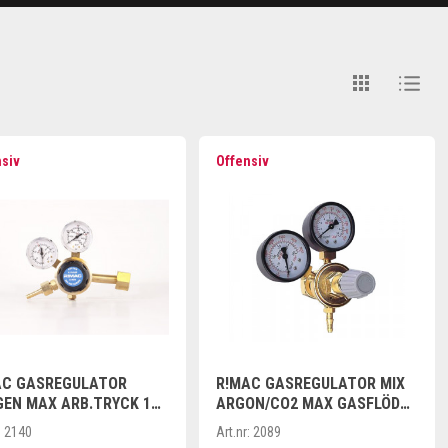
nsiv
Offensiv
AC GASREGULATOR
R!MAC GASREGULATOR MIX
GEN MAX ARB.TRYCK 10
ARGON/CO2 MAX GASFLÖDE
16L/MIN
:
2140
Art.nr:
2089