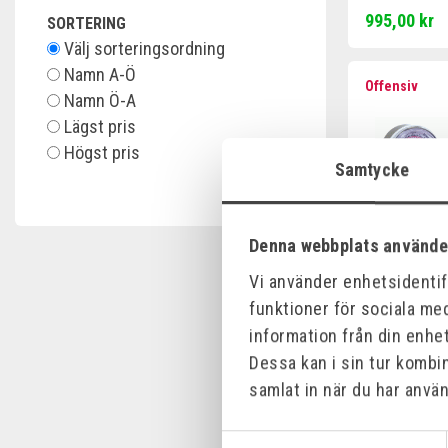
995,00 kr
SORTERING
Välj sorteringsordning
Namn A-Ö
Offensiv
Namn Ö-A
Lägst pris
Högst pris
Samtycke
Denna webbplats använde
Vi använder enhetsidentifi
funktioner för sociala med
HÖGTRYCKS
NITROGEN 
information från din enhe
30 BAR
Art.nr:
371518
Dessa kan i sin tur kombi
samlat in när du har använ
1 730,00 kr
Samtyckesval