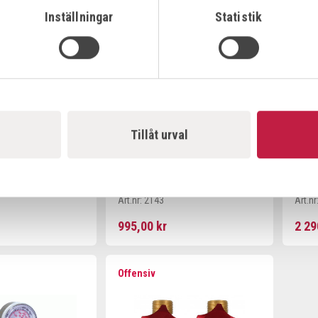
Offe
Inställningar
Statistik
Tillåt urval
NTIL AR/CO2
REDUCERVENTIL NITROGEN
REDV
MAX ARB.TRYCK 10 BAR 3/8"
FLÖ
ANSL.
25L/
Art.nr:
2143
Art.nr
995,00 kr
2 29
Offensiv