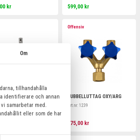
00 kr
599,00 kr
Offensiv
Om
arna, tillhandahålla
na identifierare och annan
DESMÄTARE GAS
DUBBELLUTTAG OXY/ARG
m vi samarbetar med.
:
2046
Art.nr:
1239
ndahållit eller som de har
00 kr
475,00 kr