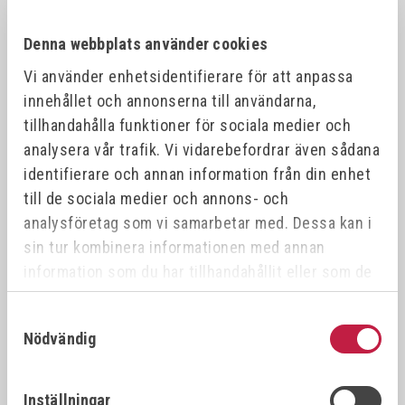
MIG WELDSTAR 4IN1 MULTI
JASIC PULS SYNEGRIC MIG-
200AMP
MMA-LIFT TIG 500AMP
Denna webbplats använder cookies
Art.nr:
ZXWS-MU4-1N
Art.nr:
JM-500P
Vi använder enhetsidentifierare för att anpassa
36 295,00 kr
110 000,00 kr
innehållet och annonserna till användarna,
tillhandahålla funktioner för sociala medier och
analysera vår trafik. Vi vidarebefordrar även sådana
Offensiv
identifierare och annan information från din enhet
till de sociala medier och annons- och
analysföretag som vi samarbetar med. Dessa kan i
sin tur kombinera informationen med annan
information som du har tillhandahållit eller som de
har samlat in när du har använt deras tjänster.
Samtyckesval
Nödvändig
MIG JASIC PRO MIG-MMA-
JASIC EVO MIG 500S 380V
LIFT TIG 350P MULTI
Art.nr:
EM-500S
PROCESS WATER COOLED
Art.nr:
JM-350P
PULSE
Inställningar