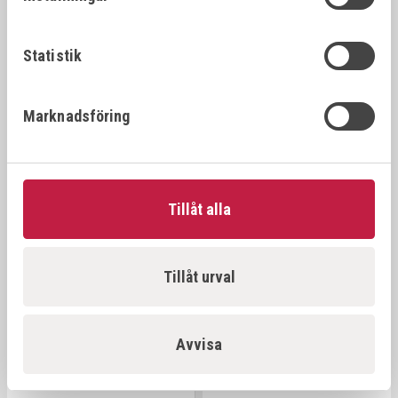
82 900,00 kr
50 890,00 kr
Statistik
Marknadsföring
Tillåt alla
JASIC EVO MIG
JASIC EVO VATTENKYLD
Tillåt urval
VATTENKYLD 500S 380V
MIG 350S 380V
Art.nr:
EM-500S-WC
Art.nr:
EM-350S-WC
Avvisa
58 900,00 kr
54 990,00 kr