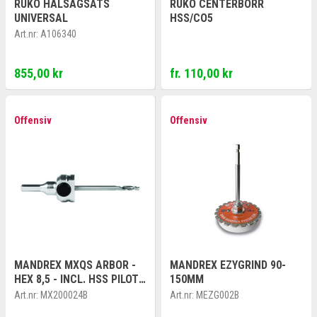
RUKO HÅLSÅGSATS
RUKO CENTERBORR
UNIVERSAL
HSS/CO5
Art.nr:
A106340
855,00 kr
fr. 110,00 kr
Offensiv
Offensiv
MANDREX MXQS ARBOR -
MANDREX EZYGRIND 90-
HEX 8,5 - INCL. HSS PILOT
150MM
DRILL
Art.nr:
MX200024B
Art.nr:
MEZG002B