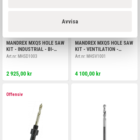
Avvisa
MANDREX MXQS HOLE SAW
MANDREX MXQS HOLE SAW
KIT - INDUSTRIAL - BI-
KIT - VENTILATION -
METAL SPEEDXCUT M42
MULTI-PURPOSE
Art.nr:
MHSD1003
Art.nr:
MHSV1001
SUPERXCUT
2 925,00 kr
4 100,00 kr
Offensiv