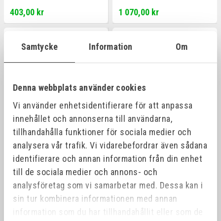
403,00 kr
1 070,00 kr
Offensiv
Samtycke
Information
Om
Denna webbplats använder cookies
Vi använder enhetsidentifierare för att anpassa
innehållet och annonserna till användarna,
tillhandahålla funktioner för sociala medier och
analysera vår trafik. Vi vidarebefordrar även sådana
MANDREX
MANDREX XTRA
DIAMANTHÅLSÅGAR
PILOTPINNE 300MM
identifierare och annan information från din enhet
DRYXCUT
Art.nr:
MX200078B
till de sociala medier och annons- och
analysföretag som vi samarbetar med. Dessa kan i
fr. 471,00 kr
459,00 kr
sin tur kombinera informationen med annan
information som du har tillhandahållit eller som de