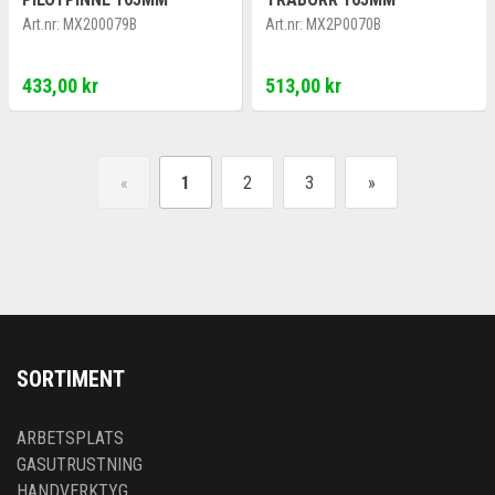
Art.nr:
MX200079B
Art.nr:
MX2P0070B
433,00 kr
513,00 kr
«
1
2
3
»
SORTIMENT
ARBETSPLATS
GASUTRUSTNING
HANDVERKTYG