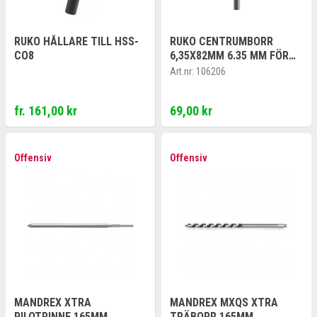
RUKO HÅLLARE TILL HSS-
RUKO CENTRUMBORR
CO8
6,35X82MM 6.35 MM FÖR
A1+A2
Art.nr:
106206
fr. 161,00 kr
69,00 kr
Offensiv
Offensiv
MANDREX XTRA
MANDREX MXQS XTRA
PILOTPINNE 165MM
TRÄBORR 165MM