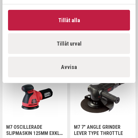
KONTAKTHJUL BANDSLIP
M7 OSCILLERADE
797520 (HÅLDIAM 52MM)
SLIPMASKIN 125MM INKL. 2
Tillåt alla
X 18V BATTERI SAMT
Art.nr:
797511
Art.nr:
DOS-501A
LADDARE
1 100,00 kr
Tillåt urval
4 295,00 kr
Offensiv
Offensiv
Avvisa
M7 OSCILLERADE
M7 7" ANGLE GRINDER
SLIPMASKIN 125MM EXKL.
LEVER TYPE THROTTLE