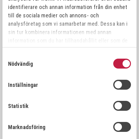
identifierare och annan information från din enhet
till de sociala medier och annons- och
analysföretag som vi samarbetar med. Dessa kan i
sin tur kombinera informationen med annan
EUROBOOR TOPPSLIP 600W
BANDSLIPMASKIN 75X2000
information som du har tillhandahållit eller som de
VAR.SPEED
380V
har samlat in när du har använt deras tjänster.
Art.nr:
EDG.600
Art.nr:
797520
Samtyckesval
Nödvändig
1 600,00 kr
10 995,00 kr
Inställningar
Offensiv
Statistik
Marknadsföring