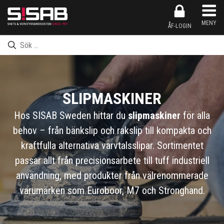
Produkten har nu lagts till i kundkorgen
Inköpslistan har nu lagts till i kundkorgen
Produkten har nu lagts till i inköpslistan
Gå till kassan
MENY
ÅF-LOGIN
SLIPMASKINER
Hos SISAB Sweden hittar du
slipmaskiner
för alla
behov – från bänkslip och rakslip till kompakta och
kraftfulla alternativa varvtalsslipar. Sortimentet
passar allt från precisionsarbete till tuff industriell
användning, med produkter från välrenommerade
varumärken som Euroboor, M7 och Stronghand.