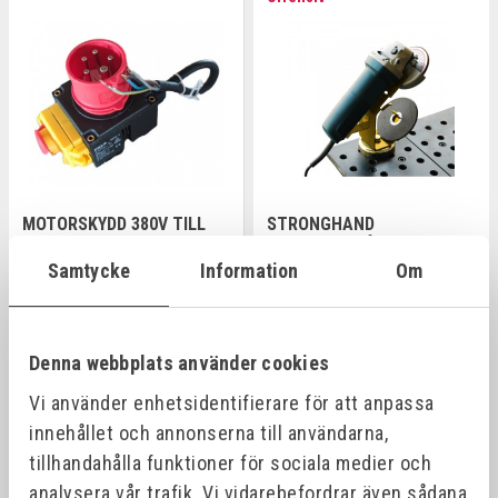
MOTORSKYDD 380V TILL
STRONGHAND
797520
VINKELSLIPHÅLLARE M
MAGNETFOT
Samtycke
Information
Om
Art.nr:
813800
Art.nr:
MGH4510
570,00 kr
229,00 kr
Denna webbplats använder cookies
Vi använder enhetsidentifierare för att anpassa
Offensiv
Offensiv
innehållet och annonserna till användarna,
tillhandahålla funktioner för sociala medier och
analysera vår trafik. Vi vidarebefordrar även sådana