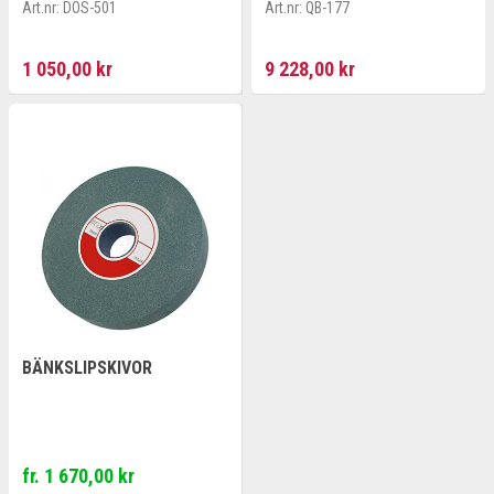
BATTERI & LADDARE
Art.nr:
DOS-501
Art.nr:
QB-177
1 050,00 kr
9 228,00 kr
BÄNKSLIPSKIVOR
fr. 1 670,00 kr