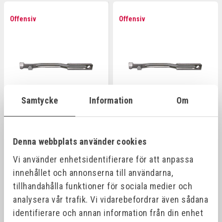
Offensiv
Offensiv
Samtycke
Information
Om
FÖRLÄNGARE
FÖRLÄNGARE
BLOCK/RINGNYCKEL
BLOCK/RINGNYCKEL 540MM
350MM
Denna webbplats använder cookies
Art.nr:
298000
Art.nr:
299000
Vi använder enhetsidentifierare för att anpassa
990,00 kr
3 790,00 kr
innehållet och annonserna till användarna,
tillhandahålla funktioner för sociala medier och
analysera vår trafik. Vi vidarebefordrar även sådana
identifierare och annan information från din enhet