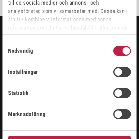
till de sociala medier och annons- och
analysföretag som vi samarbetar med. Dessa kan i
sin tur kombinera informationen med annan
information som du har tillhandahållit eller som de
SORTIMENT
har samlat in när du har använt deras tjänster.
Samtyckesval
Nödvändig
ARBETSPLATS
GASUTRUSTNING
HANDVERKTYG
Inställningar
MASKINER
PROBLEMLÖSARE
RENGÖRING & KEM
Statistik
SKÄRANDE
SVETS
Marknadsföring
ÅTERFÖRSÄLJARE
LOGGA IN