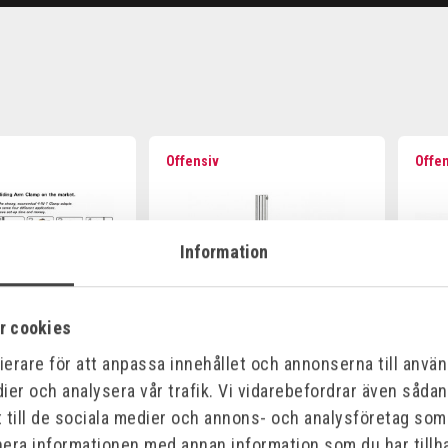
Offensiv
Offe
Information
r cookies
erare för att anpassa innehållet och annonserna till använd
D SVETSTVING 4
BESSEY RÖRTVING 110MM
KUK
ier och analysera vår trafik. Vi vidarebefordrar även såda
Art.nr:
GRZRO
t till de sociala medier och annons- och analysföretag so
-C3
nera informationen med annan information som du har tillha