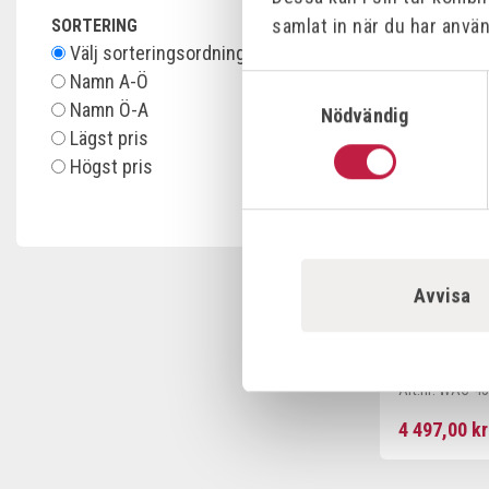
795,00 kr
samlat in när du har använ
SORTERING
Välj sorteringsordning
Namn A-Ö
Samtyckesval
Offensiv
Namn Ö-A
Nödvändig
Lägst pris
Högst pris
Avvisa
STRONGHA
SVETSVINK
135X64MM
Art.nr:
WAC-45
4 497,00 kr