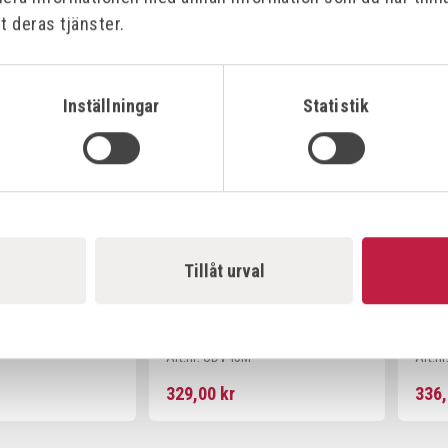
2 061,00 kr
fr. 
t deras tjänster.
Offensiv
Offe
Inställningar
Statistik
Tillåt urval
ND
STRONGHAND
STR
ELTVING
ENHANDSTVING 90MM
ENH
Art.nr:
UDV45M
Art.nr
329,00 kr
336,