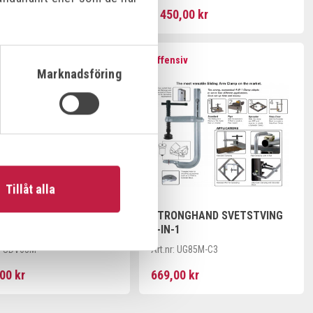
2 164,00 kr
2 450,00 kr
nsiv
Offensiv
Marknadsföring
Tillåt alla
ONGHAND
STRONGHAND SVETSTVING
ANDSTVING 140MM
4-IN-1
:
UDV65M
Art.nr:
UG85M-C3
00 kr
669,00 kr