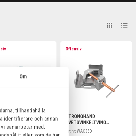
nsiv
Offensiv
Om
arna, tillhandahålla
KO SVETSVINKELTVING
STRONGHAND
na identifierare och annan
SVETSVINKELTVING
m vi samarbetar med.
122X35MM
Art.nr:
WAC35D
ndahållit eller som de har