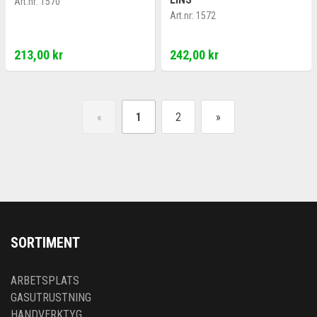
Art.nr:
1570
Art.nr:
1572
213,00 kr
242,00 kr
«
1
2
»
SORTIMENT
ARBETSPLATS
GASUTRUSTNING
HANDVERKTYG