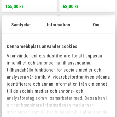
155,00 kr
68,00 kr
Offensiv
Offensiv
Samtycke
Information
Om
Denna webbplats använder cookies
Vi använder enhetsidentifierare för att anpassa
innehållet och annonserna till användarna,
tillhandahålla funktioner för sociala medier och
analysera vår trafik. Vi vidarebefordrar även sådana
UNIVET SKYDDSGLASÖGON
UNIVET SKYDDSGLASÖGON
IN/UT
MED STYRKA
identifierare och annan information från din enhet
Art.nr:
506641
till de sociala medier och annons- och
analysföretag som vi samarbetar med. Dessa kan i
165,00 kr
fr. 389,00 kr
sin tur kombinera informationen med annan
information som du har tillhandahållit eller som de