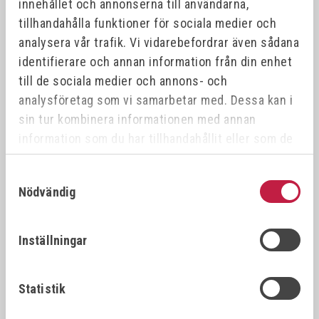
innehållet och annonserna till användarna,
tillhandahålla funktioner för sociala medier och
analysera vår trafik. Vi vidarebefordrar även sådana
DUBBELLUTTAG OXY/ARG
SNABBKOPPLING OXY - 3/8"
identifierare och annan information från din enhet
Art.nr:
1239
Art.nr:
303800
till de sociala medier och annons- och
analysföretag som vi samarbetar med. Dessa kan i
sin tur kombinera informationen med annan
475,00 kr
412,00 kr
information som du har tillhandahållit eller som de
har samlat in när du har använt deras tjänster.
Samtyckesval
Offensiv
Offensiv
Nödvändig
Inställningar
Statistik