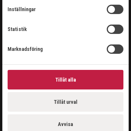
Inställningar
LOGGA IN
ANSÖK
API
Statistik
OM OSS
Marknadsföring
OM OSS
KONTAKT
IN ENGLISH
FÖRSÄLJNINGSVILLKOR
Tillåt alla
JOBBA PÅ SISAB
FÖLJ OSS
Tillåt urval
LINKEDIN
Avvisa
FACEBOOK
INSTAGRAM