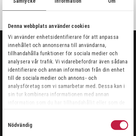
Samtycke
Information
Om
Denna webbplats använder cookies
Vi använder enhetsidentifierare för att anpassa
innehållet och annonserna till användarna,
SORTIMENT
tillhandahålla funktioner för sociala medier och
analysera vår trafik. Vi vidarebefordrar även sådana
ARBETSPLATS
identifierare och annan information från din enhet
GASUTRUSTNING
till de sociala medier och annons- och
HANDVERKTYG
analysföretag som vi samarbetar med. Dessa kan i
MASKINER
PROBLEMLÖSARE
sin tur kombinera informationen med annan
RENGÖRING & KEM
information som du har tillhandahållit eller som de
SKÄRANDE
har samlat in när du har använt deras tjänster.
SVETS
Samtyckesval
Nödvändig
ÅTERFÖRSÄLJARE