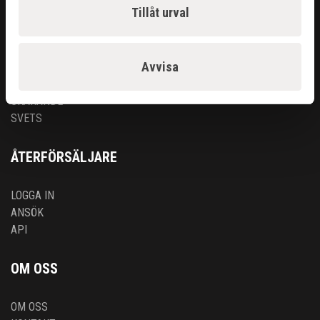
Tillåt urval
GASUTRUSTNING
HANDVERKTYG
MASKINER
Avvisa
PROBLEMLÖSARE
RENGÖRING & KEM
SKÄRANDE
SVETS
ÅTERFÖRSÄLJARE
LOGGA IN
ANSÖK
API
OM OSS
OM OSS