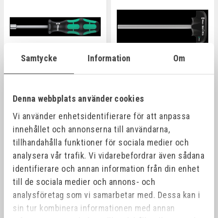
Samtycke
Information
Om
WERA 395 HOLO SW 10,0 X
WERA 454 T-HANDLE
90 MM NUTSPINNER
HEXDRIVER
Denna webbplats använder cookies
10.0X90
Art.nr:
05029465001
Vi använder enhetsidentifierare för att anpassa
179,00 kr
innehållet och annonserna till användarna,
tillhandahålla funktioner för sociala medier och
analysera vår trafik. Vi vidarebefordrar även sådana
identifierare och annan information från din enhet
till de sociala medier och annons- och
analysföretag som vi samarbetar med. Dessa kan i
sin tur kombinera informationen med annan