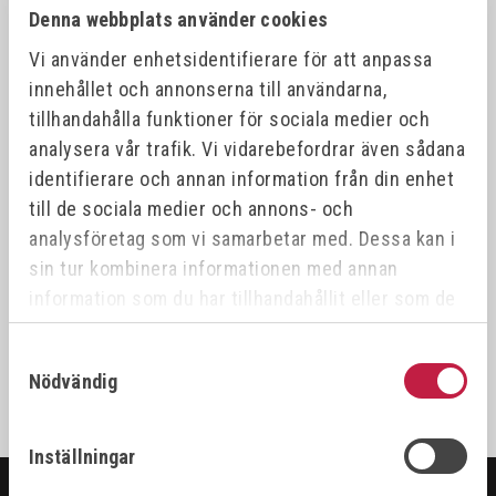
Denna webbplats använder cookies
Vi använder enhetsidentifierare för att anpassa
innehållet och annonserna till användarna,
tillhandahålla funktioner för sociala medier och
analysera vår trafik. Vi vidarebefordrar även sådana
identifierare och annan information från din enhet
KOLBORST TILL
LÄGESSTÄLLARE
till de sociala medier och annons- och
Art.nr:
302929
analysföretag som vi samarbetar med. Dessa kan i
sin tur kombinera informationen med annan
455,00 kr
information som du har tillhandahållit eller som de
har samlat in när du har använt deras tjänster.
Samtyckesval
Nödvändig
Inställningar