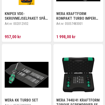
KNIPEX VDE-
WERA KRAFTFORM
SKRUVMEJSELPAKET SPÅR
KOMPAKT TURBO IMPERIAL
/ PHILLIPS®
1
Art.nr:
002012V02
Art.nr:
05057483001
957,00 kr
1 998,00 kr
WERA KK TURBO SET
WERA 7440/41 KRAFTFORM
TORQUE SCREWDRIVER SET