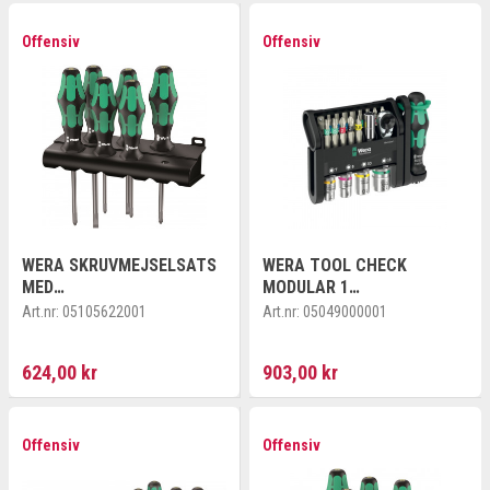
Offensiv
Offensiv
WERA SKRUVMEJSELSATS
WERA TOOL CHECK
MED
MODULAR 1
LASERTIPSPETS/VÄGGFÄS
BITS-/HYLSSATS, 21 DELAR
Art.nr:
05105622001
Art.nr:
05049000001
TE
624,00 kr
903,00 kr
Offensiv
Offensiv