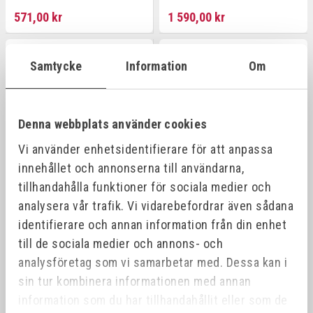
571,00 kr
1 590,00 kr
Offensiv
Samtycke
Information
Om
Denna webbplats använder cookies
Vi använder enhetsidentifierare för att anpassa
innehållet och annonserna till användarna,
tillhandahålla funktioner för sociala medier och
analysera vår trafik. Vi vidarebefordrar även sådana
WERA KRAFTFORM MICRO-
WERA KRAFTFORM
SET/12 SKRUVMEJSELSATS
KOMPAKT 41 VIKFODRAL
identifierare och annan information från din enhet
INKL BITS, 89 MM
Art.nr:
05073675001
Art.nr:
05059299001
till de sociala medier och annons- och
analysföretag som vi samarbetar med. Dessa kan i
860,00 kr
855,00 kr
sin tur kombinera informationen med annan
information som du har tillhandahållit eller som de