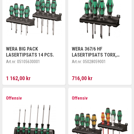
WERA BIG PACK
WERA 367/6 HF
LASERTIPSATS 14 PCS.
LASERTIPSATS TORX,
HOLDING FUNCTION 367
Art.nr:
05105630001
Art.nr:
05028059001
TORX®
1 162,00 kr
716,00 kr
Offensiv
Offensiv