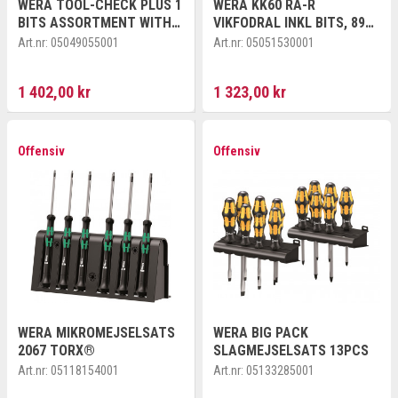
WERA TOOL-CHECK PLUS 1
WERA KK60 RA-R
BITS ASSORTMENT WITH
VIKFODRAL INKL BITS, 89
RATCHET + SOCKETS
MM HANDTAG MED
Art.nr:
05049055001
Art.nr:
05051530001
SPÄRRFUNKTION
1 402,00 kr
1 323,00 kr
Offensiv
Offensiv
WERA MIKROMEJSELSATS
WERA BIG PACK
2067 TORX®
SLAGMEJSELSATS 13PCS
Art.nr:
05118154001
Art.nr:
05133285001