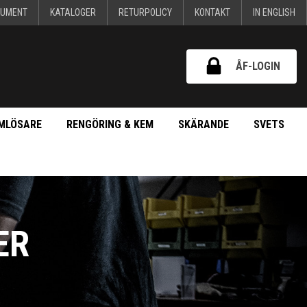
KUMENT
KATALOGER
RETURPOLICY
KONTAKT
IN ENGLISH
ÅF-LOGIN
MLÖSARE
RENGÖRING & KEM
SKÄRANDE
SVETS
ER