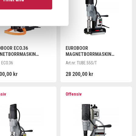
OBOOR ECO.36
EUROBOOR
NETBORRMASKIN
MAGNETBORRMASKIN
PAKT
MEKANISK MAGNET X 2ST
:
ECO.36
Art.nr:
TUBE.55S/T
00,00 kr
28 200,00 kr
nsiv
Offensiv