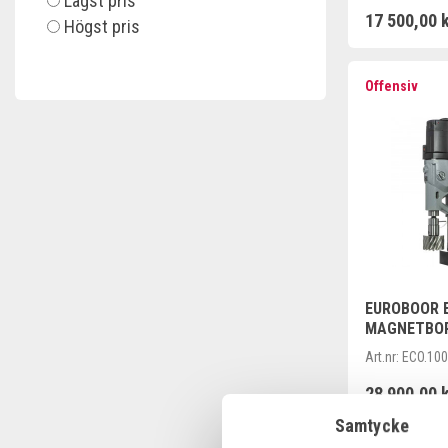
Lägst pris
17 500,00 
Högst pris
Offensiv
EUROBOOR E
MAGNETBOR
G MAGNETF
Art.nr:
ECO.100
28 900,00 
Samtycke