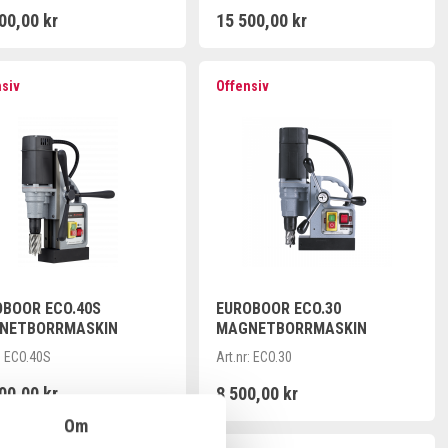
00,00 kr
15 500,00 kr
nsiv
Offensiv
OBOOR ECO.40S
EUROBOOR ECO.30
NETBORRMASKIN
MAGNETBORRMASKIN
:
ECO.40S
Art.nr:
ECO.30
00,00 kr
8 500,00 kr
Om