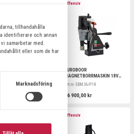
nsiv
Offensiv
arna, tillhandahålla
na identifierare och annan
m vi samarbetar med.
ndahållit eller som de har
BOOR BATTERI 18V 5AH
EUROBOOR
MAGNETBORRMASKIN 18V
:
EB18V5A
EXKL.BATTERI/LADDARE
Marknadsföring
Art.nr:
EBM.36/P18
0,00 kr
16 900,00 kr
nsiv
Offensiv
Tillåt alla