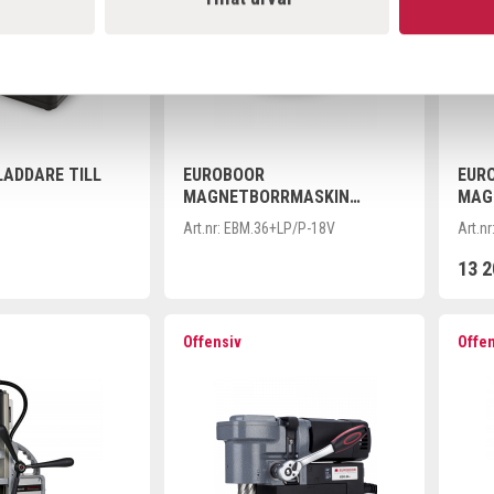
ADDARE TILL
EUROBOOR
EUR
MAGNETBORRMASKIN
MAG
36+LPKOMPAKT
KOM
Art.nr:
EBM.36+LP/P-18V
Art.nr
13 2
Offensiv
Offe