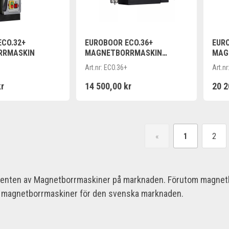
CO.32+
EUROBOOR ECO.36+
EURO
RRMASKIN
MAGNETBORRMASKIN
MAG
KOMPAKT
Art.nr:
ECO.36+
Art.nr
kr
14 500,00 kr
20 2
«
1
2
imenten av Magnetborrmaskiner på marknaden. Förutom magnetbor
oor magnetborrmaskiner för den svenska marknaden.