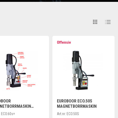
Offensiv
OBOOR
EUROBOOR ECO.50S
NETBORRMASKIN
MAGNETBORRMASKIN
ABEL SPEED
:
ECO.60s+
Art.nr:
ECO.50S