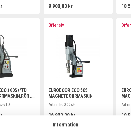
kr
9 900,00 kr
18 5
Offensiv
Offe
CO.100S+/TD
EUROBOOR ECO.50S+
EUR
RMASKIN,RÖRLI
MAGNETBORRMASKIN
MAG
OT, >100MM
s+/TD
Art.nr:
ECO.50s+
Art.nr
kr
16 900,00 kr
10 9
Information