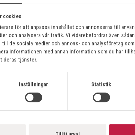
Offe
r cookies
erare för att anpassa innehållet och annonserna till använd
ier och analysera vår trafik. Vi vidarebefordrar även såda
t till de sociala medier och annons- och analysföretag so
nera informationen med annan information som du har tillha
t deras tjänster.
EUROBOOR
EURO
RMASKIN 40S
MAGNETBORRMASKIN
Art.nr
T-MAGNET
AUTOMATISK MATNING
Inställningar
Statistik
+/P
Art.nr:
ECO.55S+/TA
30 900,00 kr
1 99
Offensiv
Offe
Tillåt urval