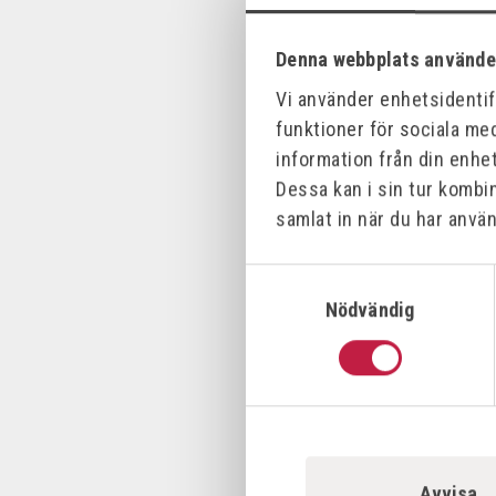
Nyhet
Denna webbplats använde
Vi använder enhetsidentifi
funktioner för sociala med
information från din enhe
Dessa kan i sin tur kombi
samlat in när du har använ
EUROBOOR
Samtyckesval
MAGNETBOR
PERMANEN
Nödvändig
Art.nr:
ECO.40S
Offensiv
Avvisa