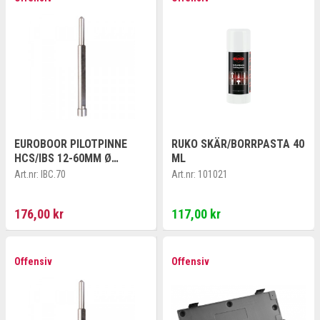
EUROBOOR PILOTPINNE
RUKO SKÄR/BORRPASTA 40
HCS/IBS 12-60MM Ø
ML
6,3X79MM
Art.nr:
IBC.70
Art.nr:
101021
176,00 kr
117,00 kr
Offensiv
Offensiv