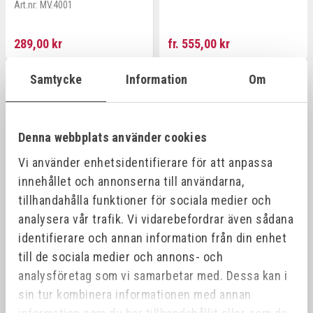
Art.nr:
MV.4001
289,00 kr
fr. 555,00 kr
Samtycke
Information
Om
Offensiv
Offensiv
Denna webbplats använder cookies
Vi använder enhetsidentifierare för att anpassa
innehållet och annonserna till användarna,
tillhandahålla funktioner för sociala medier och
analysera vår trafik. Vi vidarebefordrar även sådana
EUROBOOR SKÄROLJA
MORSEKONA 3/2
identifierare och annan information från din enhet
VATTENLÖSLIG 5L
Art.nr:
790032
till de sociala medier och annons- och
Art.nr:
MV.4050
analysföretag som vi samarbetar med. Dessa kan i
sin tur kombinera informationen med annan
1 416,00 kr
142,00 kr