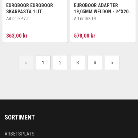
EUROBOOR EUROBOOR
EUROBOOR ADAPTER
SKÄRPASTA 1LIT
19,05MM WELDON - ½"X20
UNF
Art.nr:
IBP.70
Art.nr:
IBK.14
363,00 kr
578,00 kr
«
1
2
3
4
»
SORTIMENT
ARBETSPLATS