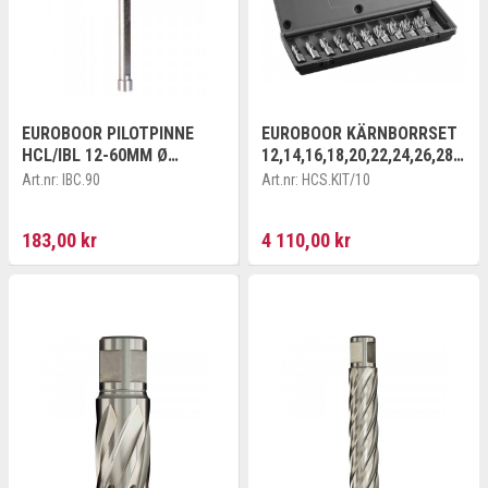
EUROBOOR PILOTPINNE
EUROBOOR KÄRNBORRSET
HCL/IBL 12-60MM Ø
12,14,16,18,20,22,24,26,28,3
6,3X102 MM
0+PILOTPIN
Art.nr:
IBC.90
Art.nr:
HCS.KIT/10
183,00 kr
4 110,00 kr