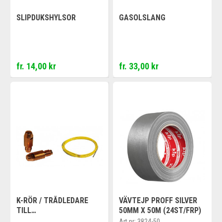
SLIPDUKSHYLSOR
GASOLSLANG
fr. 14,00 kr
fr. 33,00 kr
K-RÖR / TRÅDLEDARE
VÄVTEJP PROFF SILVER
TILL
50MM X 50M (24ST/FRP)
M15/R24/M25/M36/M501
Art.nr:
3824-50