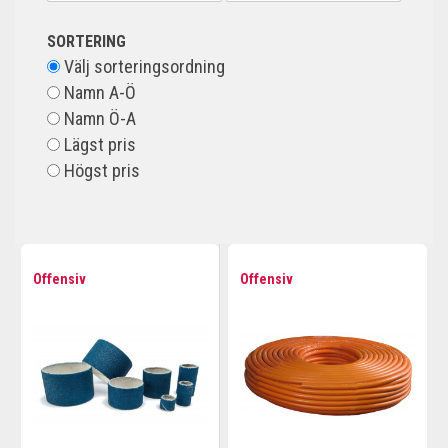
SORTERING
Välj sorteringsordning
Namn A-Ö
Namn Ö-A
Lägst pris
Högst pris
Offensiv
Offensiv