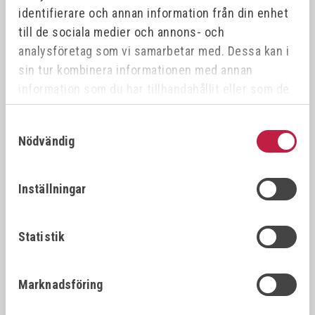
identifierare och annan information från din enhet
till de sociala medier och annons- och
analysföretag som vi samarbetar med. Dessa kan i
SVETSKABEL
SLITDELAR TIG WP9/20
sin tur kombinera informationen med annan
information som du har tillhandahållit eller som de
har samlat in när du har använt deras tjänster.
Samtyckesval
fr. 116,00 kr
fr. 20,00 kr
Nödvändig
Offensiv
Inställningar
Statistik
Marknadsföring