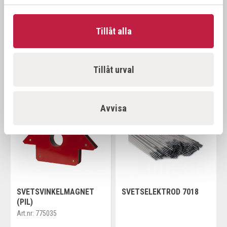
SLITDELAR MIG R24
MEDID MÅTTSTOCK I
TRÄ 2M/MM
Art.nr:
542000
Tillåt alla
fr. 63,00 kr
79,00 kr
Tillåt urval
Offensiv
Avvisa
SVETSVINKELMAGNET
SVETSELEKTROD 7018
(PIL)
Art.nr:
775035