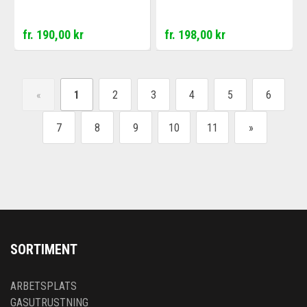
fr. 190,00 kr
fr. 198,00 kr
«
1
2
3
4
5
6
7
8
9
10
11
»
SORTIMENT
ARBETSPLATS
GASUTRUSTNING