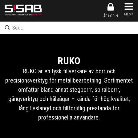
Produkten har nu lagts till i kundkorgen
Inköpslistan har nu lagts till i kundkorgen
Produkten har nu lagts till i inköpslistan
Gå till kassan
MENY
ÅF-LOGIN
RUKO
RUKO är en tysk tillverkare av borr och
precisionsverktyg för metallbearbetning. Sortimentet
omfattar bland annat stegborrr, spiralborrr,
gängverktyg och hålsågar – kända för hög kvalitet,
lång livslängd och tillförlitlig prestanda för
professionella användare.