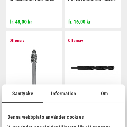
338 FLOWSTEP
RR DIN 1897 TYP N, HSS-
G – KORT
fr. 48,00 kr
fr. 16,00 kr
Offensiv
Offensiv
Samtycke
Information
Om
RUKO HÅRDMETALLFILAR
RUKO NEDSVARVAT
FORM F RUNDAD SPETS
FÄSTE
Denna webbplats använder cookies
fr. 198,00 kr
fr. 118,00 kr