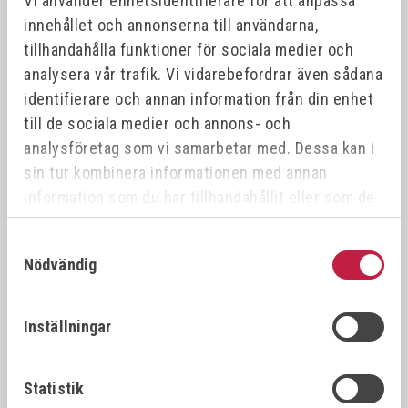
Vi använder enhetsidentifierare för att anpassa
innehållet och annonserna till användarna,
tillhandahålla funktioner för sociala medier och
Offensiv
Offensiv
analysera vår trafik. Vi vidarebefordrar även sådana
identifierare och annan information från din enhet
till de sociala medier och annons- och
analysföretag som vi samarbetar med. Dessa kan i
sin tur kombinera informationen med annan
information som du har tillhandahållit eller som de
har samlat in när du har använt deras tjänster.
Samtyckesval
RUKO FÖRSÄNKARE HSS
RUKO HÅRDMETALLFILAR
DIN335
FORM A CYLINDRISK
Nödvändig
Inställningar
fr. 204,00 kr
fr. 192,00 kr
Statistik
Offensiv