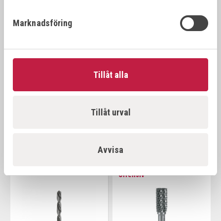
Marknadsföring
Tillåt alla
RUKO ULTIMATECUT
RUKO TIN BORRSATS
SPIRALBORR HSSE CO5-
Tillåt urval
DIN 338 FLOWSTEP
fr. 70,00 kr
fr. 583,00 kr
Avvisa
Offensiv