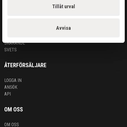
ARBETSPLATS
Tillåt urval
GASUTRUSTNING
HANDVERKTYG
MASKINER
Avvisa
PROBLEMLÖSARE
RENGÖRING & KEM
SKÄRANDE
SVETS
ÅTERFÖRSÄLJARE
LOGGA IN
ANSÖK
API
OM OSS
OM OSS