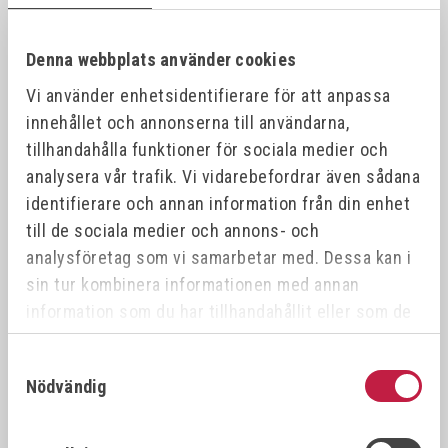
Denna webbplats använder cookies
Vi använder enhetsidentifierare för att anpassa
innehållet och annonserna till användarna,
Kombineras med
tillhandahålla funktioner för sociala medier och
analysera vår trafik. Vi vidarebefordrar även sådana
identifierare och annan information från din enhet
Offensiv
Offensiv
till de sociala medier och annons- och
analysföretag som vi samarbetar med. Dessa kan i
sin tur kombinera informationen med annan
information som du har tillhandahållit eller som de
har samlat in när du har använt deras tjänster.
Samtyckesval
Nödvändig
EUROBOOR BORRCHUCK
EUROBOOR BORRCHUCK
1,5-13MM B16
Ø3-16MM B16