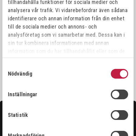
tillhandahålla funktioner för sociala medier och
analysera vår trafik. Vi vidarebefordrar även sådana
identifierare och annan information från din enhet
till de sociala medier och annons- och
analysföretag som vi samarbetar med. Dessa kan i
BRÄNNARHUVUD "S"
BRÄNNARHUVUD "S"
sin tur kombinera informationen med annan
ROTERANDE 17/18
ROTERANDE 9/20
information som du har tillhandahållit eller som de
Art.nr:
801064
Art.nr:
013404
har samlat in när du har använt deras tjänster.
Samtyckesval
165,00 kr
165,00 kr
Nödvändig
Inställningar
Kontakta oss
Statistik
Hittar du inte det du söker?
Marknadsföring