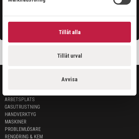
Våra säljare är riktigt duktiga och hjälper gärna till för
att du ska få ut det bästa ur vårt sortiment.
Kontakta oss
Tillåt alla
Tillåt urval
Avvisa
SORTIMENT
ARBETSPLATS
GASUTRUSTNING
HANDVERKTYG
MASKINER
PROBLEMLÖSARE
RENGÖRING & KEM