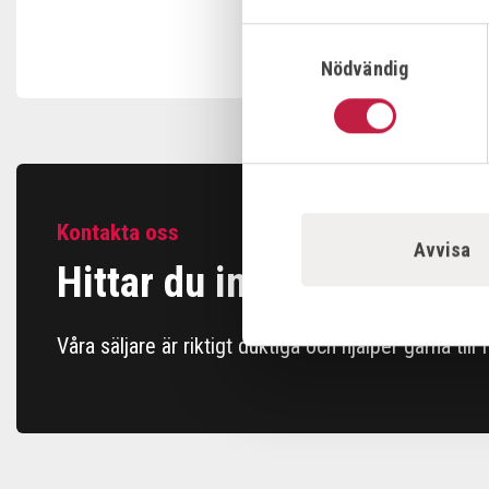
Samtyckesval
Nödvändig
Kontakta oss
Avvisa
Hittar du inte det du söke
Våra säljare är riktigt duktiga och hjälper gärna till