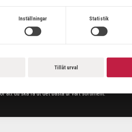
Inställningar
Statistik
Tillåt urval
r?
 för att du ska få ut det bästa ur vårt sortiment.