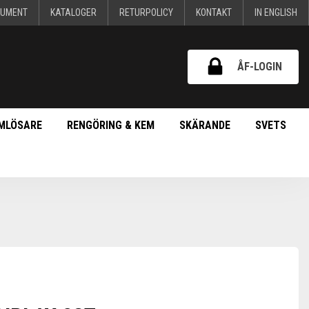
KUMENT
KATALOGER
RETURPOLICY
KONTAKT
IN ENGLISH
ÅF-LOGIN
MLÖSARE
RENGÖRING & KEM
SKÄRANDE
SVETS