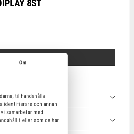
IPLAY 8ST
ÅF-LOGIN
Om
arna, tillhandahålla
na identifierare och annan
m vi samarbetar med.
ndahållit eller som de har