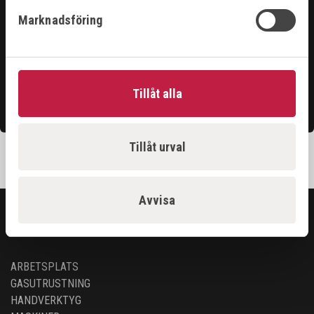
Hittar du inte det du söker?
Marknadsföring
Våra säljare är riktigt duktiga och hjälper gärna till för
att du ska få ut det bästa ur vårt sortiment.
Tillåt alla
Kontakta oss
Tillåt urval
Avvisa
SORTIMENT
ARBETSPLATS
GASUTRUSTNING
HANDVERKTYG