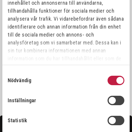
innehållet och annonserna till användarna,
tillhandahålla funktioner för sociala medier och
analysera vår trafik. Vi vidarebefordrar även sådana
identifierare och annan information från din enhet
till de sociala medier och annons- och
analysföretag som vi samarbetar med. Dessa kan i
sin tur kombinera informationen med annan
DUBBELLUTTAG
BAKSLAGSSPÄRR ACE
information som du har tillhandahållit eller som de
OXY/ARG
3/8"
har samlat in när du har använt deras tjänster.
ÅTERSTÄLLNINGSBAR
Art.nr:
1239
Art.nr:
47738L
Samtyckesval
Nödvändig
475,00 kr
1 520,00 kr
Inställningar
Statistik
Kontakta oss