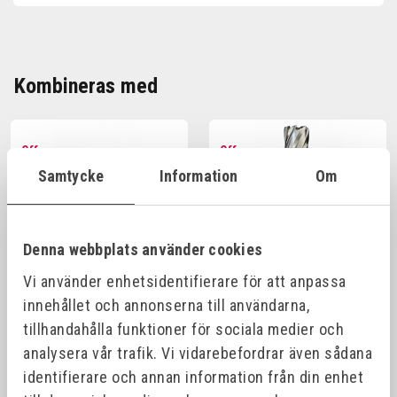
Kombineras med
Offensiv
Offensiv
Samtycke
Information
Om
Denna webbplats använder cookies
Vi använder enhetsidentifierare för att anpassa
innehållet och annonserna till användarna,
tillhandahålla funktioner för sociala medier och
EUROBOOR KÄRNBORR
EUROBOOR KÄRNBORR
HSS 30 MM SKÄRDJUP
HSS 55 MM SKÄRDJUP
analysera vår trafik. Vi vidarebefordrar även sådana
WELDON
WELDON
identifierare och annan information från din enhet