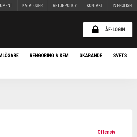
KUMENT
KATALOGER
RETURPOLICY
KONTAKT
IN ENGLISH
ÅF-LOGIN
MLÖSARE
RENGÖRING & KEM
SKÄRANDE
SVETS
Offensiv