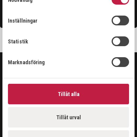
Kontakta oss
Inställningar
Statistik
Marknadsföring
SORTIMENT
ARBETSPLATS
GASUTRUSTNING
Tillåt alla
HANDVERKTYG
MASKINER
PROBLEMLÖSARE
Tillåt urval
RENGÖRING & KEM
SKÄRANDE