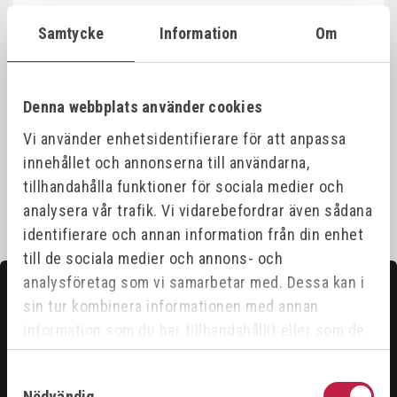
Samtycke
Information
Om
Produktinformation
Denna webbplats använder cookies
Specifikationer
Vi använder enhetsidentifierare för att anpassa
innehållet och annonserna till användarna,
tillhandahålla funktioner för sociala medier och
analysera vår trafik. Vi vidarebefordrar även sådana
identifierare och annan information från din enhet
till de sociala medier och annons- och
analysföretag som vi samarbetar med. Dessa kan i
Kontakta oss
sin tur kombinera informationen med annan
Hittar du inte det du söker?
information som du har tillhandahållit eller som de
har samlat in när du har använt deras tjänster.
Våra säljare är riktigt duktiga och hjälper gärna till för
Samtyckesval
att du ska få ut det bästa ur vårt sortiment.
Nödvändig