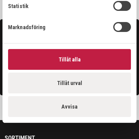
Statistik
Marknadsföring
Kontakta oss
Hittar du inte det du söker?
Våra säljare är riktigt duktiga och hjälper gärna till för
Tillåt alla
att du ska få ut det bästa ur vårt sortiment.
Kontakta oss
Tillåt urval
Avvisa
SORTIMENT