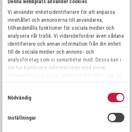
Denna webbplats använder cookies
Vi använder enhetsidentifierare för att anpassa
innehållet och annonserna till användarna,
tillhandahålla funktioner för sociala medier och
analysera vår trafik. Vi vidarebefordrar även sådana
identifierare och annan information från din enhet
till de sociala medier och annons- och
Alla produktvarianter
analysföretag som vi samarbetar med. Dessa kan i
sin tur kombinera informationen med annan
ART.NR
NAMN
DIMENSIO
information som du har tillhandahållit eller som de
har samlat in när du har använt deras tjänster.
125-09
Grip-On Locking U-clamp 0-60mm
0-60 mm
Samtyckesval
Nödvändig
125-12
Grip-On Locking U-clamp 0-90mm
0-90 mm
Inställningar