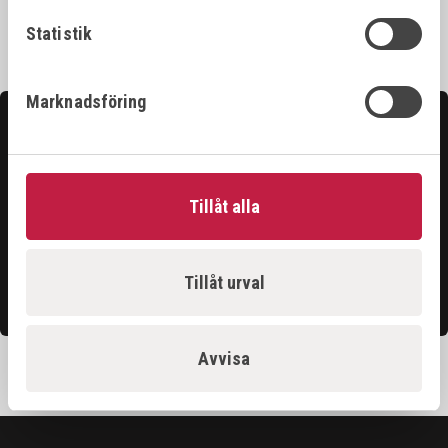
Statistik
Marknadsföring
Kontakta oss
Hittar du inte det du söker?
Våra säljare är riktigt duktiga och hjälper gärna till för
Tillåt alla
att du ska få ut det bästa ur vårt sortiment.
Tillåt urval
Kontakta oss
Avvisa