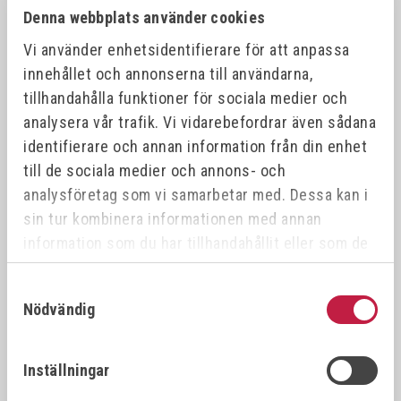
Denna webbplats använder cookies
Vi använder enhetsidentifierare för att anpassa
innehållet och annonserna till användarna,
tillhandahålla funktioner för sociala medier och
analysera vår trafik. Vi vidarebefordrar även sådana
Alla produktvarianter
identifierare och annan information från din enhet
till de sociala medier och annons- och
analysföretag som vi samarbetar med. Dessa kan i
ART.NR
NAMN
DIMENS
sin tur kombinera informationen med annan
127B06-489
GRIP-ON Long Nose 35º 0-55 mm
0-55 m
information som du har tillhandahållit eller som de
har samlat in när du har använt deras tjänster.
127B10-489
GRIP-ON Long Nose 35º 0-70 mm
0-70 m
Samtyckesval
Nödvändig
127B12-489
GRIP-ON Long Nose 35º 0-100 mm
0-100 
Inställningar