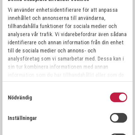
Relaterade produkter
Vi använder enhetsidentifierare för att anpassa
innehållet och annonserna till användarna,
tillhandahålla funktioner för sociala medier och
Offensiv
Offensiv
analysera vår trafik. Vi vidarebefordrar även sådana
identifierare och annan information från din enhet
till de sociala medier och annons- och
analysföretag som vi samarbetar med. Dessa kan i
sin tur kombinera informationen med annan
information som du har tillhandahållit eller som de
har samlat in när du har använt deras tjänster.
RIMAC SPEED
RIMAC ULTRA
Samtyckesval
INDUKTIONSVÄRMARE
INDUKTIONSVÄRMARE
Nödvändig
1,5KW
1,2 KW INKL 4 ST COILS
Art.nr:
381500
Art.nr:
381210
(19, 26, PAD, FLEXI) LEV
I KARTONG
Inställningar
9 500,00 kr
5 900,00 kr