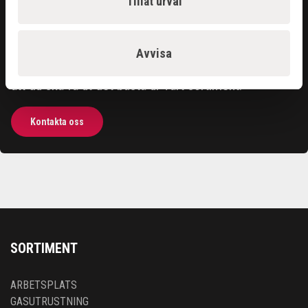
Tillåt urval
Kontakta oss
Hittar du inte det du söker?
Avvisa
Våra säljare är riktigt duktiga och hjälper gärna till för
att du ska få ut det bästa ur vårt sortiment.
Kontakta oss
SORTIMENT
ARBETSPLATS
GASUTRUSTNING