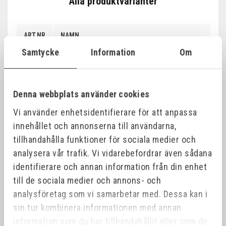
Alla produktvarianter
D
ART.NR
NAMN
K
Samtycke
Information
Om
RHODIUS XT10 Kapskiva 105x1,0x15,0/10,0 (25 stk
208775
10
förp)
Denna webbplats använder cookies
RHODIUS XT10 Kapskiva 115x1,0x22,23 (50 stk
206162
11
Vi använder enhetsidentifierare för att anpassa
förp)
innehållet och annonserna till användarna,
tillhandahålla funktioner för sociala medier och
RHODIUS XT10 Kapskiva 115x1,5x22,23 (50 stk
206164
11
analysera vår trafik. Vi vidarebefordrar även sådana
förp)
identifierare och annan information från din enhet
till de sociala medier och annons- och
RHODIUS XT10 Kapskiva 125x1,0x22,23 (50 stk
206163
12
analysföretag som vi samarbetar med. Dessa kan i
förp)
sin tur kombinera informationen med annan
information som du har tillhandahållit eller som de
RHODIUS XT10 Kapskiva 125x1,5x22,23 (50 stk