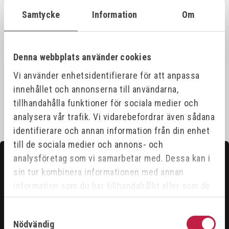
Samtycke
Information
Om
Produktinformation
Denna webbplats använder cookies
Specifikationer
Vi använder enhetsidentifierare för att anpassa
innehållet och annonserna till användarna,
tillhandahålla funktioner för sociala medier och
analysera vår trafik. Vi vidarebefordrar även sådana
identifierare och annan information från din enhet
till de sociala medier och annons- och
analysföretag som vi samarbetar med. Dessa kan i
Kontakta oss
sin tur kombinera informationen med annan
Hittar du inte det du söker?
information som du har tillhandahållit eller som de
Våra säljare är riktigt duktiga och hjälper gärna till för
har samlat in när du har använt deras tjänster.
Samtyckesval
att du ska få ut det bästa ur vårt sortiment.
Nödvändig