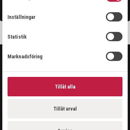
Kontakta oss
Inställningar
Statistik
Marknadsföring
SORTIMENT
ARBETSPLATS
GASUTRUSTNING
Tillåt alla
HANDVERKTYG
MASKINER
PROBLEMLÖSARE
Tillåt urval
RENGÖRING & KEM
SKÄRANDE
SVETS