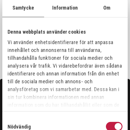
Samtycke
Information
Om
Specifikationer
Denna webbplats använder cookies
Bilagor
Vi använder enhetsidentifierare för att anpassa
innehållet och annonserna till användarna,
tillhandahålla funktioner för sociala medier och
analysera vår trafik. Vi vidarebefordrar även sådana
identifierare och annan information från din enhet
till de sociala medier och annons- och
Kontakta oss
analysföretag som vi samarbetar med. Dessa kan i
sin tur kombinera informationen med annan
Hittar du inte det du söker?
information som du har tillhandahållit eller som de
Våra säljare är riktigt duktiga och hjälper gärna till för
har samlat in när du har använt deras tjänster.
Samtyckesval
att du ska få ut det bästa ur vårt sortiment.
Nödvändig