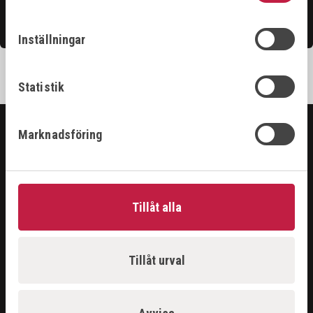
Kontakta oss
Inställningar
Statistik
Marknadsföring
SORTIMENT
ARBETSPLATS
GASUTRUSTNING
Tillåt alla
HANDVERKTYG
MASKINER
PROBLEMLÖSARE
Tillåt urval
RENGÖRING & KEM
SKÄRANDE
SVETS