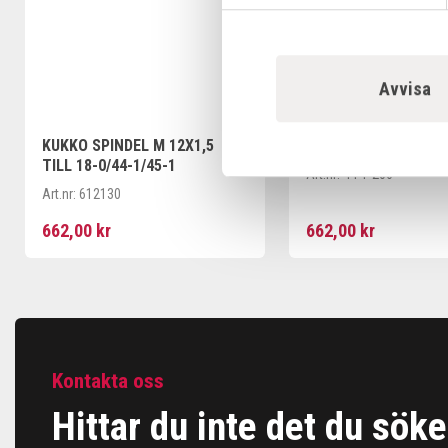
Avvisa
KUKKO SPINDEL M 12X1,5
KUKKO OK 44-1
TILL 18-0/44-1/45-1
Art.nr:
44-1-206
Art.nr:
612130
662,00 kr
662,00 kr
Kontakta oss
Hittar du inte det du söke