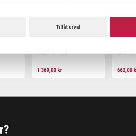
Tillåt urval
KUKKO ARMAR 45-1
KUKKO O
Art.nr:
45-1-100-S
Art.nr:
45-1
1 369,00 kr
662,00 k
r?