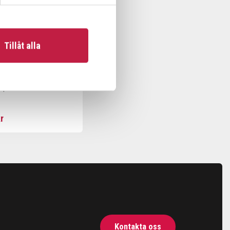
Tillåt alla
K 45-1
-T
r
Kontakta oss