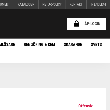
KUMENT
KATALOGER
RETURPOLICY
KONTAKT
IN ENGLISH
ÅF-LOGIN
MLÖSARE
RENGÖRING & KEM
SKÄRANDE
SVETS
Offensiv