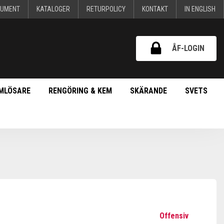
KUMENT
KATALOGER
RETURPOLICY
KONTAKT
IN ENGLISH
ÅF-LOGIN
MLÖSARE
RENGÖRING & KEM
SKÄRANDE
SVETS
Offensiv