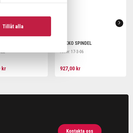
Tillåt alla
RAGBULT TILL 17-3
KUKKO SPINDEL
322
Art.nr:
17-3-06
 kr
927,00 kr
Kontakta oss