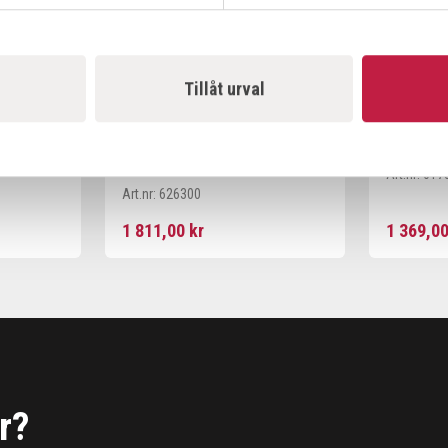
Tillåt urval
G FÖR
KUKKO SPINDEL G3/4"X300
KUKKO D
TILL 18-3/20-3/20-30
Art.nr:
017
Art.nr:
626300
1 811,00 kr
1 369,00
r?