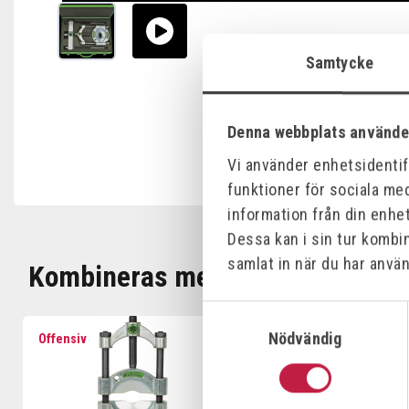
Samtycke
Denna webbplats använde
Vi använder enhetsidentifi
funktioner för sociala med
information från din enhe
Dessa kan i sin tur kombi
samlat in när du har använ
Kombineras med
Samtyckesval
Nödvändig
Offensiv
Offensiv