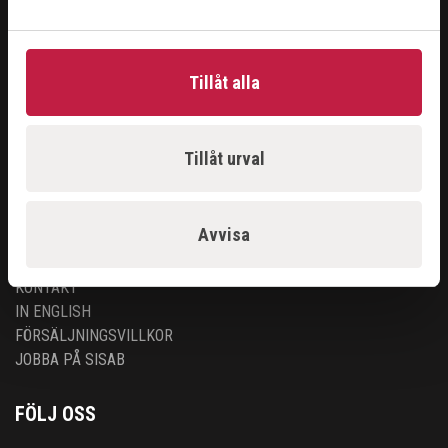
ÅTERFÖRSÄLJARE
Tillåt alla
LOGGA IN
ANSÖK
API
Tillåt urval
OM OSS
Avvisa
OM OSS
KONTAKT
IN ENGLISH
FÖRSÄLJNINGSVILLKOR
JOBBA PÅ SISAB
FÖLJ OSS