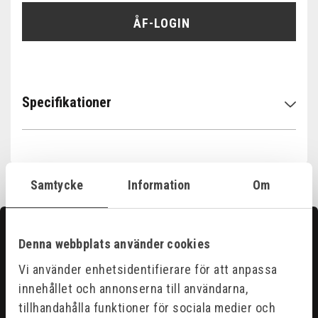
ÅF-LOGIN
Specifikationer
Samtycke
Information
Om
Kontakta oss
Denna webbplats använder cookies
Hittar du inte det du söker?
Vi använder enhetsidentifierare för att anpassa
Våra säljare är riktigt duktiga och hjälper gärna till för
innehållet och annonserna till användarna,
tillhandahålla funktioner för sociala medier och
att du ska få ut det bästa ur vårt sortiment.