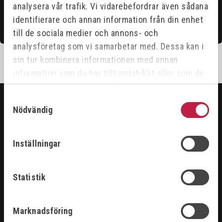
analysera vår trafik. Vi vidarebefordrar även sådana
identifierare och annan information från din enhet
Kontakta oss
till de sociala medier och annons- och
analysföretag som vi samarbetar med. Dessa kan i
sin tur kombinera informationen med annan
information som du har tillhandahållit eller som de
har samlat in när du har använt deras tjänster.
Samtyckesval
Nödvändig
SORTIMENT
ARBETSPLATS
Inställningar
GASUTRUSTNING
HANDVERKTYG
MASKINER
Statistik
PROBLEMLÖSARE
RENGÖRING & KEM
SKÄRANDE
Marknadsföring
SVETS