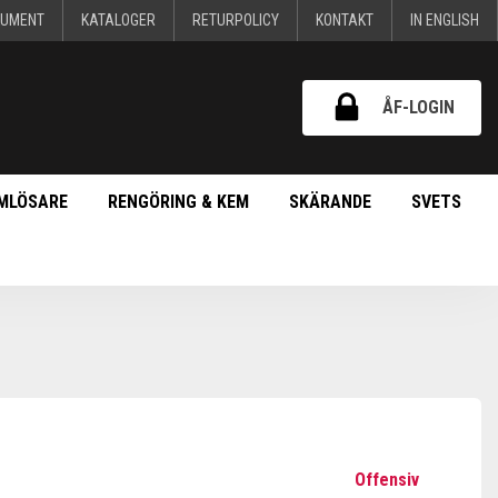
KUMENT
KATALOGER
RETURPOLICY
KONTAKT
IN ENGLISH
ÅF-LOGIN
MLÖSARE
RENGÖRING & KEM
SKÄRANDE
SVETS
Offensiv