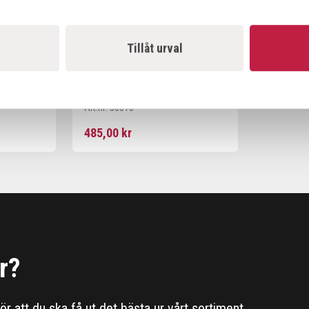
Tillåt urval
INKL
PUNKTERINGSFRITT HJUL
400X100X25/75 (MAX50) INKL.
STARLOCK
Art.nr:
53010
485,00 kr
r?
 för att du ska få ut det bästa ur vårt sortiment.