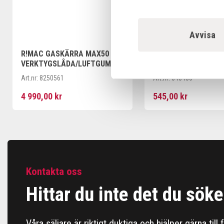
Avvisa
R!MAC GASKÄRRA MAX50
MASSIVHJUL MAX50 
VERKTYGSLÅDA/LUFTGUMMI
STARLOCKBRICKA
HJUL OMONTERAD
Art.nr:
8250561
Art.nr:
343450
4 990,00 kr
545,00 kr
Kontakta oss
Hittar du inte det du söke
Våra säljare är riktigt duktiga och hjälper gärna till