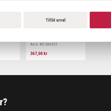
Tillåt urval
ING
MACO HANDRENGÖRING
SPECIAL 2IN1 4L+PUMP
Art.nr:
401-004-013
367,00 kr
r?