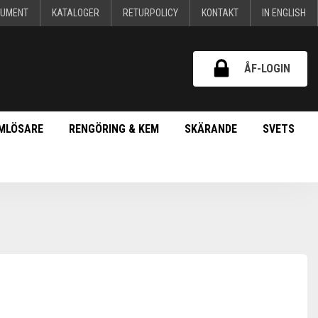
KUMENT
KATALOGER
RETURPOLICY
KONTAKT
IN ENGLISH
ÅF-LOGIN
MLÖSARE
RENGÖRING & KEM
SKÄRANDE
SVETS