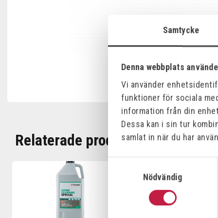
Samtycke
Denna webbplats använde
Vi använder enhetsidentifi
funktioner för sociala med
information från din enhe
Dessa kan i sin tur kombi
Relaterade produkter
samlat in när du har använ
Samtyckesval
Offensiv
Nödvändig