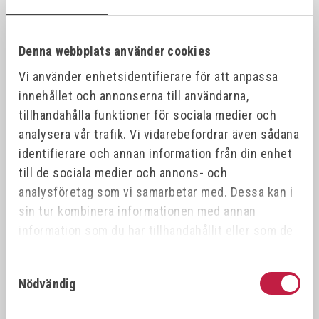
Denna webbplats använder cookies
Vi använder enhetsidentifierare för att anpassa
innehållet och annonserna till användarna,
tillhandahålla funktioner för sociala medier och
Kombineras med
analysera vår trafik. Vi vidarebefordrar även sådana
identifierare och annan information från din enhet
till de sociala medier och annons- och
analysföretag som vi samarbetar med. Dessa kan i
sin tur kombinera informationen med annan
information som du har tillhandahållit eller som de
har samlat in när du har använt deras tjänster.
Samtyckesval
Nödvändig
MACO SX-500 DISPENSER