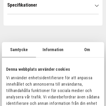
Specifikationer
Samtycke
Information
Om
Alla produktvarianter
Denna webbplats använder cookies
ART.NR
NAMN
DI
Vi använder enhetsidentifierare för att anpassa
innehållet och annonserna till användarna,
MRH10B
MANDREX HARDCUT Reciprocating Blade - 210
21
tillhandahålla funktioner för sociala medier och
analysera vår trafik. Vi vidarebefordrar även sådana
MRH11B
MANDREX HARDCUT Reciprocating Blades - 300
30
identifierare och annan information från din enhet