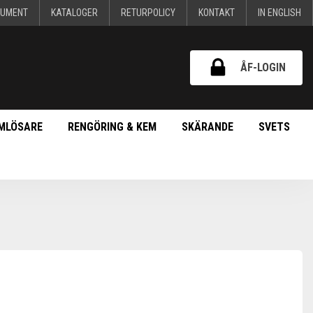
KUMENT
KATALOGER
RETURPOLICY
KONTAKT
IN ENGLISH
ÅF-LOGIN
MLÖSARE
RENGÖRING & KEM
SKÄRANDE
SVETS