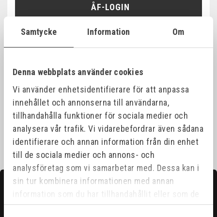
ÅF-LOGIN
Samtycke
Information
Om
Produktinformation
Denna webbplats använder cookies
Vi använder enhetsidentifierare för att anpassa
Specifikationer
innehållet och annonserna till användarna,
tillhandahålla funktioner för sociala medier och
analysera vår trafik. Vi vidarebefordrar även sådana
identifierare och annan information från din enhet
till de sociala medier och annons- och
analysföretag som vi samarbetar med. Dessa kan i
sin tur kombinera informationen med annan
Kontakta oss
information som du har tillhandahållit eller som de
Hittar du inte det du söker?
har samlat in när du har använt deras tjänster.