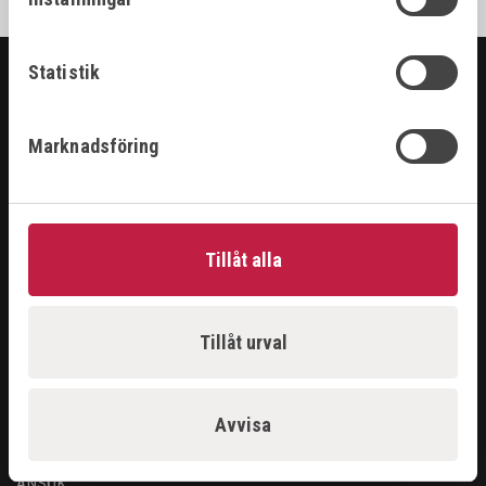
Statistik
SORTIMENT
Marknadsföring
ARBETSPLATS
GASUTRUSTNING
HANDVERKTYG
MASKINER
Tillåt alla
PROBLEMLÖSARE
RENGÖRING & KEM
SKÄRANDE
SVETS
Tillåt urval
ÅTERFÖRSÄLJARE
Avvisa
LOGGA IN
ANSÖK