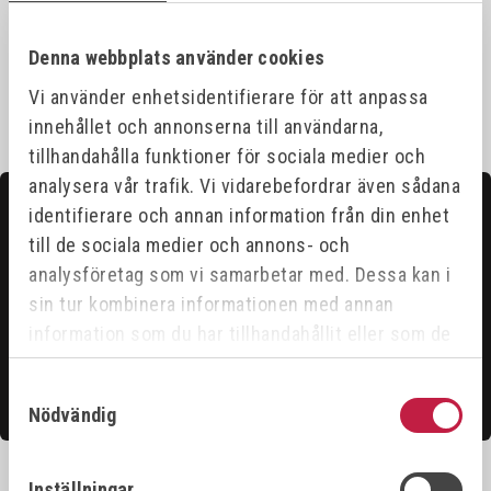
Specifikationer
Denna webbplats använder cookies
Vi använder enhetsidentifierare för att anpassa
innehållet och annonserna till användarna,
tillhandahålla funktioner för sociala medier och
analysera vår trafik. Vi vidarebefordrar även sådana
Kontakta oss
identifierare och annan information från din enhet
Hittar du inte det du söker?
till de sociala medier och annons- och
analysföretag som vi samarbetar med. Dessa kan i
Våra säljare är riktigt duktiga och hjälper gärna till för
sin tur kombinera informationen med annan
att du ska få ut det bästa ur vårt sortiment.
information som du har tillhandahållit eller som de
har samlat in när du har använt deras tjänster.
Samtyckesval
Kontakta oss
Nödvändig
Inställningar