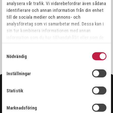
analysera vår trafik. Vi vidarebefordrar även sådana
identifierare och annan information från din enhet
till de sociala medier och annons- och
analysföretag som vi samarbetar med. Dessa kan i
RIMAC MINI LIGHT
RIMAC MINI LIGHT
(DISPLAY 16 ST)
sin tur kombinera informationen med annan
Art.nr:
683000
Art.nr:
683001
information som du har tillhandahållit eller som de
har samlat in när du har använt deras tjänster.
255,00 kr
4 080,00 kr
Samtyckesval
Nödvändig
Inställningar
Kontakta oss
Hittar du inte det du söker?
Statistik
Våra säljare är riktigt duktiga och hjälper gärna till för
Marknadsföring
att du ska få ut det bästa ur vårt sortiment.