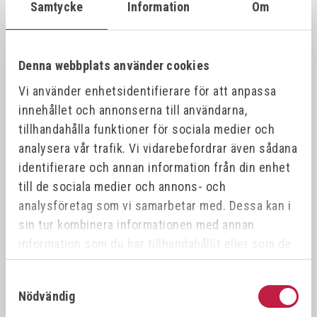
Samtycke
Information
Om
ART.NR
NAMN
5079030500
PEDDINGHAUS Penhammare 225g
Denna webbplats använder cookies
Vi använder enhetsidentifierare för att anpassa
innehållet och annonserna till användarna,
tillhandahålla funktioner för sociala medier och
Relaterade produkter
analysera vår trafik. Vi vidarebefordrar även sådana
identifierare och annan information från din enhet
till de sociala medier och annons- och
analysföretag som vi samarbetar med. Dessa kan i
sin tur kombinera informationen med annan
information som du har tillhandahållit eller som de
har samlat in när du har använt deras tjänster.
Samtyckesval
Nödvändig