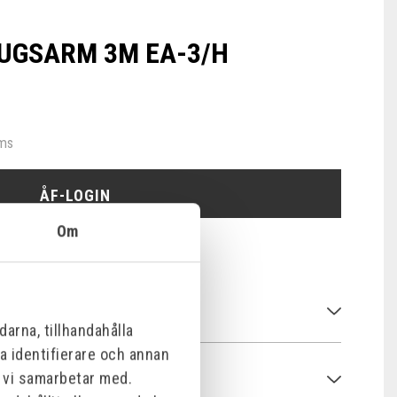
UGSARM 3M EA-3/H
oms
ÅF-LOGIN
Om
arna, tillhandahålla
na identifierare och annan
m vi samarbetar med.