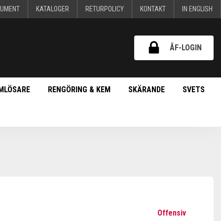
KUMENT
KATALOGER
RETURPOLICY
KONTAKT
IN ENGLISH
ÅF-LOGIN
MLÖSARE
RENGÖRING & KEM
SKÄRANDE
SVETS
Offensiv