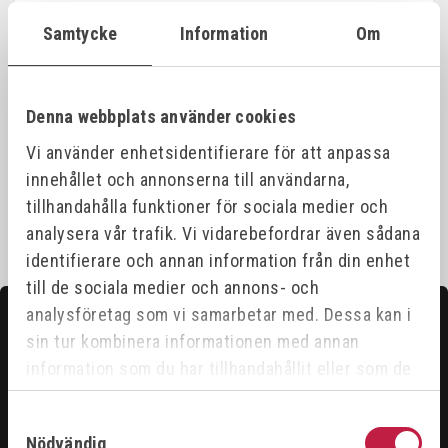
Samtycke
Information
Om
Produktinformation
Denna webbplats använder cookies
Specifikationer
Vi använder enhetsidentifierare för att anpassa
innehållet och annonserna till användarna,
tillhandahålla funktioner för sociala medier och
analysera vår trafik. Vi vidarebefordrar även sådana
identifierare och annan information från din enhet
till de sociala medier och annons- och
analysföretag som vi samarbetar med. Dessa kan i
Kontakta oss
sin tur kombinera informationen med annan
Hittar du inte det du söker?
information som du har tillhandahållit eller som de
har samlat in när du har använt deras tjänster.
Våra säljare är riktigt duktiga och hjälper gärna till för
Samtyckesval
att du ska få ut det bästa ur vårt sortiment.
Nödvändig