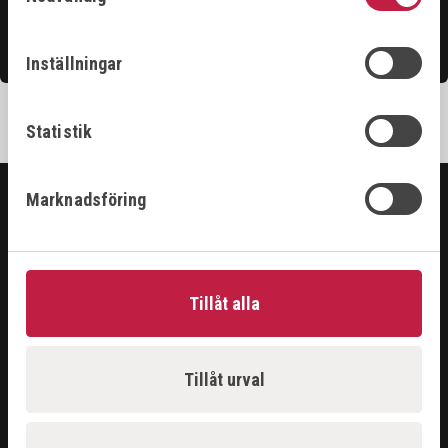
Kontakta oss
Inställningar
Statistik
Marknadsföring
SORTIMENT
ARBETSPLATS
GASUTRUSTNING
Tillåt alla
HANDVERKTYG
MASKINER
PROBLEMLÖSARE
Tillåt urval
RENGÖRING & KEM
SKÄRANDE
SVETS