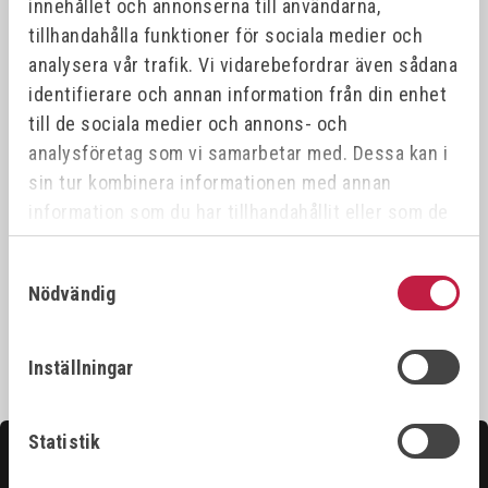
innehållet och annonserna till användarna,
tillhandahålla funktioner för sociala medier och
DIME
analysera vår trafik. Vi vidarebefordrar även sådana
ART.NR
NAMN
KAP/
identifierare och annan information från din enhet
till de sociala medier och annons- och
RHODIUS XTK8 Kapskiva 115x0,8x22,23 (50
206683
115 x
förp)
analysföretag som vi samarbetar med. Dessa kan i
sin tur kombinera informationen med annan
information som du har tillhandahållit eller som de
RHODIUS XTK8 Kapskiva 125x0,8x22,23
206684
125 x
(50/förp)
har samlat in när du har använt deras tjänster.
Samtyckesval
Nödvändig
Inställningar
Statistik
Kontakta oss