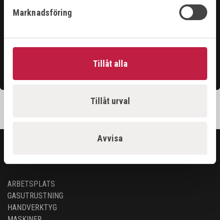
Hittar du inte det du söker?
Marknadsföring
Våra säljare är riktigt duktiga och hjälper gärna till för
att du ska få ut det bästa ur vårt sortiment.
Tillåt alla
Kontakta oss
Tillåt urval
Avvisa
SORTIMENT
ARBETSPLATS
GASUTRUSTNING
HANDVERKTYG
MASKINER