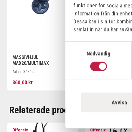
funktioner för sociala med
information från din enhe
Dessa kan i sin tur kombi
samlat in när du har använ
Samtyckesval
Nödvändig
MASSIVHJUL
PU-HJUL 260X85-20 
MAX20/MULTIMAX
Art.nr:
761200
Art.nr:
343420
360,00 kr
160,00 kr
Avvisa
Relaterade produkter
Offensiv
Offensiv