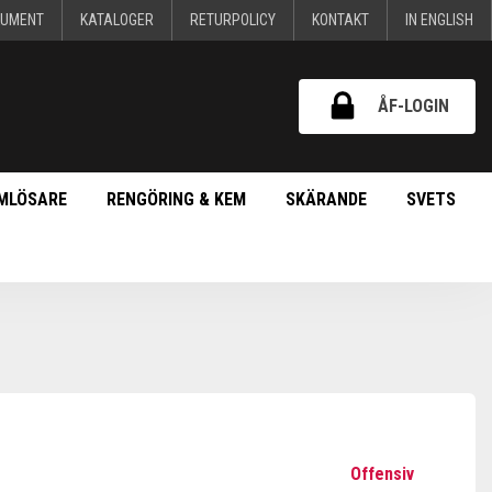
KUMENT
KATALOGER
RETURPOLICY
KONTAKT
IN ENGLISH
ÅF-LOGIN
MLÖSARE
RENGÖRING & KEM
SKÄRANDE
SVETS
Offensiv