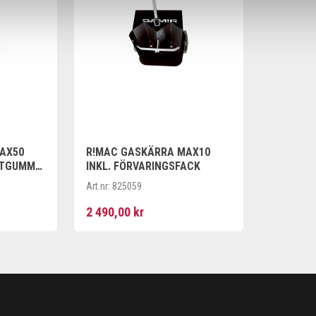
AX50
R!MAC GASKÄRRA MAX10
FTGUMMI
INKL. FÖRVARINGSFACK
Art.nr:
825059
2 490,00 kr