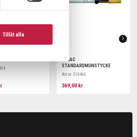
Tillåt alla
SPETSMUNSTYCKE
R!MAC
STANDARDMUNSTYCKE
454
Art.nr:
510465
r
369,00 kr