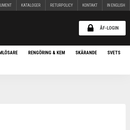
KUMENT
KATALOGER
RETURPOLICY
KONTAKT
IN ENGLISH
ÅF-LOGIN
MLÖSARE
RENGÖRING & KEM
SKÄRANDE
SVETS