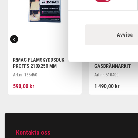
Avvisa
R!MAC FLAMSKYDDSDUK
R!MAC MAPP-
PROFFS 210X250 MM
GASBRÄNNARKIT
Art.nr:
165450
Art.nr:
510400
590,00 kr
1 490,00 kr
Kontakta oss