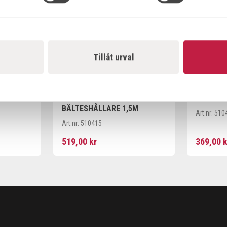
Tillåt urval
R!MAC MAPGAS-SLANG MED
R!MAC 
BÄLTESHÅLLARE 1,5M
Art.nr:
510
Art.nr:
510415
519,00 kr
369,00 k