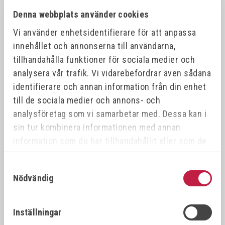
267080
RUKO Gängsnitt sex-kant G DIN 382 HSS - M8
M8 x 1,
Denna webbplats använder cookies
Vi använder enhetsidentifierare för att anpassa
innehållet och annonserna till användarna,
RUKO Gängsnitt sex-kant G DIN 382 HSS -
267100
M10 x 1
M10
tillhandahålla funktioner för sociala medier och
analysera vår trafik. Vi vidarebefordrar även sådana
identifierare och annan information från din enhet
RUKO Gängsnitt sex-kant G DIN 382 HSS -
267120
M12 x 1
M12
till de sociala medier och annons- och
analysföretag som vi samarbetar med. Dessa kan i
sin tur kombinera informationen med annan
RUKO Gängsnitt sex-kant G DIN 382 HSS -
267140
M14 x 2
M14
information som du har tillhandahållit eller som de
har samlat in när du har använt deras tjänster.
Samtyckesval
RUKO Gängsnitt sex-kant G DIN 382 HSS -
267160
M16 x 2
Nödvändig
M16
RUKO Gängsnitt sex-kant G DIN 382 HSS -
Inställningar
267180
M18 x 2
M18